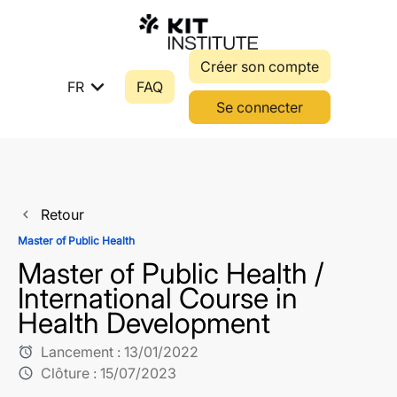
Créer son compte
expand_more
FR
FAQ
Se connecter
Retour
navigate_before
Master of Public Health
Master of Public Health /
International Course in
Health Development
Lancement :
13/01/2022
alarm
Clôture :
15/07/2023
schedule